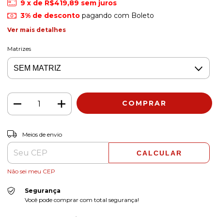
9
x de
R$419,89
sem juros
3% de desconto
pagando com Boleto
Ver mais detalhes
Matrizes
ALTERAR CEP
Entregas para o CEP:
Meios de envio
CALCULAR
Não sei meu CEP
Segurança
Você pode comprar com total segurança!