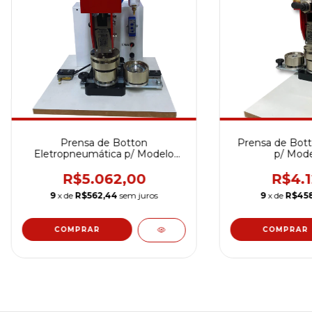
Prensa de Botton
Prensa de Bot
Eletropneumática p/ Modelo
p/ Mode
Reta (Semiautomático)
(Semiaut
R$5.062,00
R$4.1
9
x de
R$562,44
sem juros
9
x de
R$458
COMPRAR
COMPRAR