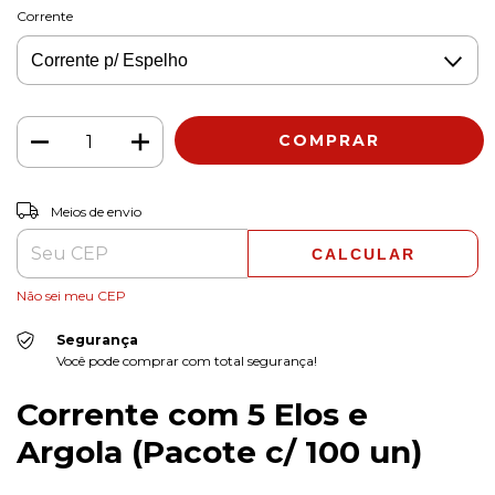
Corrente
ALTERAR CEP
Entregas para o CEP:
Meios de envio
CALCULAR
Não sei meu CEP
Segurança
Você pode comprar com total segurança!
Corrente com 5 Elos e
Argola (Pacote c/ 100 un)