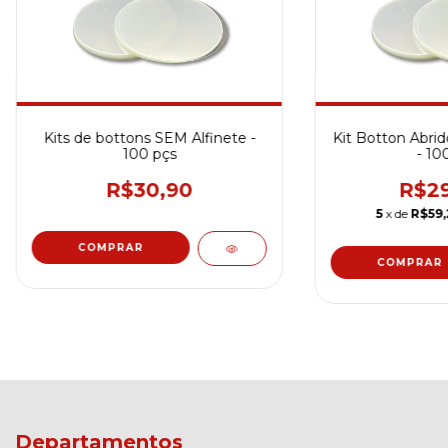
Kits de bottons SEM Alfinete -
Kit Botton Abri
100 pçs
- 10
R$30,90
R$29
5
x de
R$59,
COMPRAR
COMPRAR
Departamentos